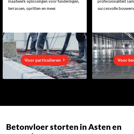
maatwerk oplossingen voor funderingen,
professionaliteit s
terrassen, opritten en meer.
succesvolle bouwerv
Voor particulieren
Voor be
Betonvloer storten in Asten en